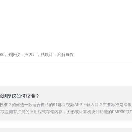
IOS，测振仪，声级计，粘度计，溶解氧仪
涂镀层测厚仪如何校准？
何校准？如何选一款适合自己的91麻豆视频APP下载入口？主要标准是涂
亦或是拥有扩展的应用程式存储内存，图形或计算机统计功能的FMP30或FPM4