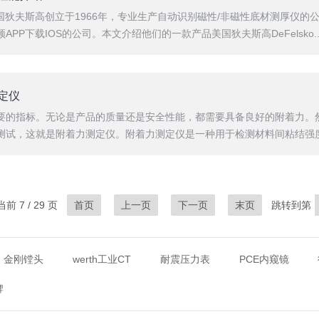
能介绍美国狄夫斯高创立于1966年，专业生产自动识别磁性/非磁性底材测厚
P下载IOS的公司。本文介绍他们的一款产品美国狄夫斯高DeFelsko..
测定仪
要的指标。无论是产品的质量还是安全性能，都需要具备良好的附着力。
试，这就是附着力测定仪。附着力测定仪是一种用于检测材料间粘结强度的
前 7 / 29 页
首页
上一页
下一页
末页
跳转到第
金刚镗头
werth工业CT
耐震压力表
PCE内窥镜
牌