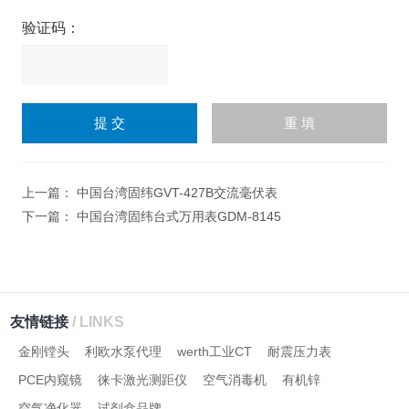
验证码：
请
输
入
计算结果（填写阿拉伯数
字），如：三加四=7
上一篇：
中国台湾固纬GVT-427B交流毫伏表
下一篇：
中国台湾固纬台式万用表GDM-8145
友情链接
/ LINKS
金刚镗头
利欧水泵代理
werth工业CT
耐震压力表
PCE内窥镜
徕卡激光测距仪
空气消毒机
有机锌
空气净化器
试剂盒品牌