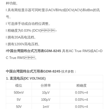
种功能。
l 具有两组显示器可同时显示ACV和Hz或DCV(ACV)和dBm的讯
号。
l 可选择手动或自动档位调整。
l 精确度为0.03% (DCV)。
l 拥有20A高电流档。
l 拥有1200V高电压档。
l
中国台湾固纬
台式万用表
GDM-8245
具有AC True RMS或AC+D
C True RMS。
中国台湾固纬
台式万用表
GDM-8245
-技术参数：
1.
直流电压
(DC VOLTAGE)
檔位
分辨率
精确度
500mV
10
μ
V
0.03%+4
5V
100
μ
V
0.03%+4
50V
1mV
0.03%+4