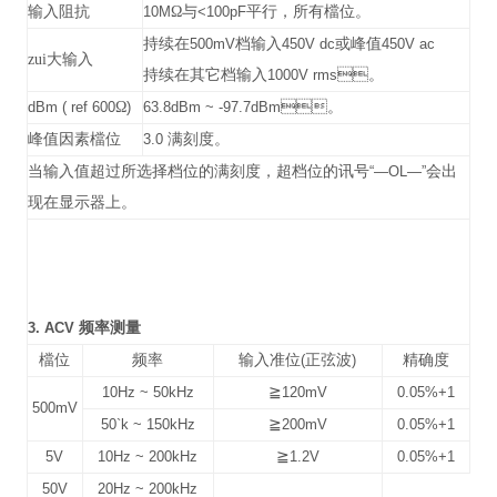
输入阻抗
10M
Ω与
<100pF
平行，所有檔位。
持续在
500mV
档输入
450V dc
或峰值
450V ac
zui大输入
持续在其它档输入
1000V rms
。
dBm ( ref 600
Ω
)
63.8dBm ~ -97.7dBm
。
峰值因素檔位
3.0
满刻度。
当输入值超过所选择档位的满刻度，超档位的讯号
“—OL—”
会出
现在显示器上。
3. ACV
频率测量
檔位
频率
输入准位
(
正弦波
)
精确度
10Hz ~ 50kHz
≧
120mV
0.05%+1
500mV
50`k ~ 150kHz
≧
200mV
0.05%+1
5V
10Hz ~ 200kHz
≧
1.2V
0.05%+1
50V
20Hz ~ 200kHz