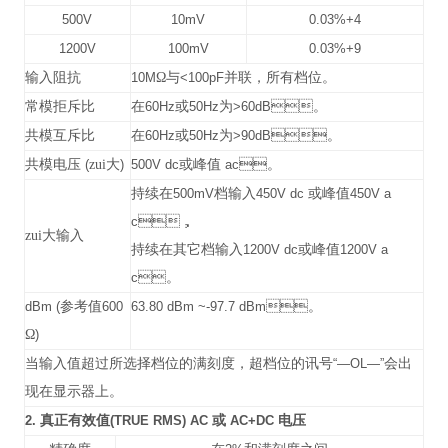
500V
10mV
0.03%+4
1200V
100mV
0.03%+9
输入阻抗
10M
Ω与
<100pF
并联，所有档位。
常模拒斥比
在
60Hz
或
50Hz
为
>60dB
。
共模互斥比
在
60Hz
或
50Hz
为
>90dB
。
共模电压
(
zui大
)
500V dc
或峰值
ac
。
持续在
500mV
档输入
450V dc
或峰值
450V a
c
，
zui大输入
持续在其它档输入
1200V dc
或峰值
1200V a
c
。
dBm (
参考值
600
63.80 dBm ~-97.7 dBm
。
Ω
)
当输入值超过所选择档位的满刻度，超档位的讯号
“—OL—”
会出
现在显示器上。
2.
真正有效值
(TRUE RMS) AC
或
AC+DC
电压