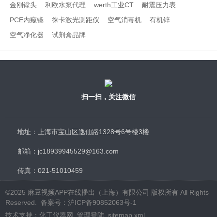
金刚镗头
利欧水泵代理
werth工业CT
耐震压力表
PCE内窥镜
徕卡激光测距仪
空气消毒机
有机锌
空气净化器
试剂盒品牌
扫一扫，关注微信
地址：上海市宝山区逸仙路1328号6号楼3楼
邮箱：jc18939945529@163.com
传真：021-51010459
©2025 麻豆视频APP在线播出（上海）有限公司 版权所有 All Rights
Reserved.
备案号：沪ICP备90852063号-1
技术支持：
化工仪器网
管理登陆
sitemap.xml