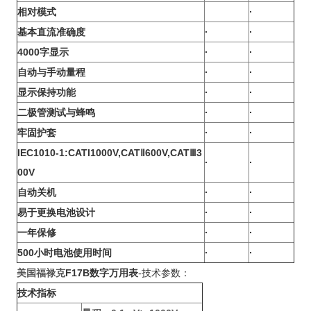
相对模式
·
基本直流准确度
·
·
4000字显示
·
·
自动与手动量程
·
·
显示保持功能
·
·
二极管测试与蜂鸣
·
·
牢固护套
·
·
IEC1010-1:CATI1000V,CATⅡ600V,CATⅢ3
·
·
00V
自动关机
·
·
易于更换电池设计
·
·
一年保修
·
·
500小时电池使用时间
·
·
美国福禄克
F17B数字万用表
-技术参数：
技术指标