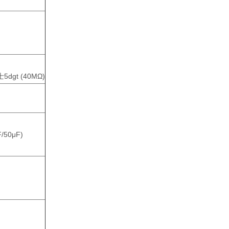
士5dgt (40MΩ)
F/50μF)