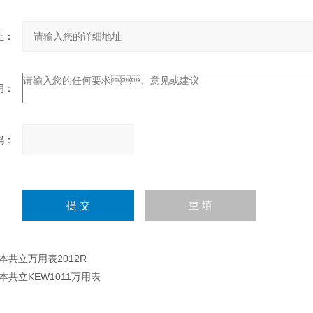
：
：
：
请
输
入
计算结果（填写阿拉伯数
字），如：三加四=7
本共立万用表2012R
本共立KEW1011万用表