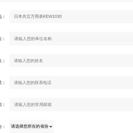
：
：
：
：
：
：