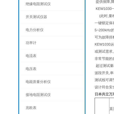
提供保障,降
绝缘电阻测试仪
KEW103
(此时,量程6
开关测试仪器
一键锁定保存
电力分析仪
5~200kHz的
可为故障排
功率计
KEW1030
或测试需求
电流表
非常节能的自
超过测试量程
电压表
波段开关,单
测试线可调节
电能质量分析仪
设计符合安全规格
日本共立万用
接地电阻测试仪
兆欧表
直