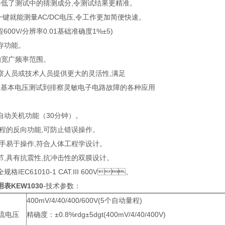
低了测试中的猜测成分,令测试结果更精准。
0一键就能测量AC/DC电压,令工作更加简便快速。
00V/分辨率0.01基础准确度1%±5)
功能。
宽广频率范围。
察人员或技术人员提供更大的灵活性,满足
从基本电压测试到排察灵敏电子电路故障的各种应用
。
动关机功能（30分钟）。
的反向功能,可防止错误操作。
手易于操作,符合人体工程学设计。
,具有抗震性,抗冲击性的双膜设计。
IEC61010-1 CAT.III 600V。
表KEW1030
-技术参数：
400mV/4/40/400/600V(5个自动量程)
流电压
精确度：±0.8%rdg±5dgt(400mV/4/40/400V)