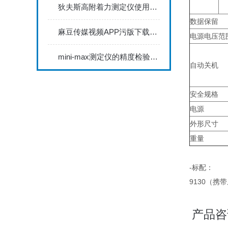
狄夫斯高附着力测定仪使用时的注意事项
数据保留
麻豆传媒视频APP污版下载网站麻豆视频APP下载IOS具备数据存储和传输功能
电源电压范
mini-max测定仪的精度检验与校准方法探讨
自动关机
安全规格
电源
外形尺寸
重量
-标配：
9130（携带
产品咨