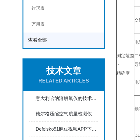
钳形表
交
万用表
查看全部
电
测定范围
二
・
导
技术文章
精确度
RELATED ARTICLES
电
意大利哈纳溶解氧仪的技术特点体现在哪些方面？
频
德尔格压缩空气质量检测仪能够实时监测空气中的污染物浓度
Defelsko91麻豆视频APP下载入口：精准涂层厚度检测的利器
D