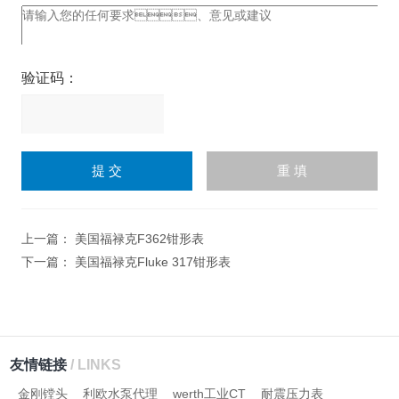
验证码：
请
输
入
计算结果（填写阿拉伯数
字），如：三加四=7
上一篇：
美国福禄克F362钳形表
下一篇：
美国福禄克Fluke 317钳形表
友情链接
/ LINKS
金刚镗头
利欧水泵代理
werth工业CT
耐震压力表