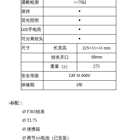
通断检测
<=70Ω
保持
•
背光照明
•
手电筒
•
LED
可分离钳头
•
尺寸
长宽高
2
×
×
mm
2
5
65
46
钳夹开口
18mm
重量（
）
275
g
安全等级
CAT III 600V
保修期
年
3
-标配：
Ø
F365钳表
Ø
TL75
Ø
便携箱
Ø
两节
电池（已安装）
AA