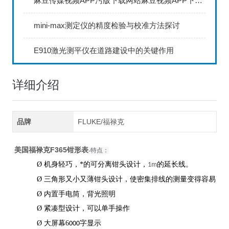
麻豆传媒视频APP污版下载网站麻豆视频APP下载IOS具备数据存储和传输功能
mini-max测定仪的精度检验与校准方法探讨
E910激光测平仪在道路建设中的关键作用
详细介绍
品牌
FLUKE/福禄克
美国福禄克F365钳形表
-特点：
Ø
轻巧，*的可分离钳头设计，
的延长线。
机身
1m
Ø
三角形又小又薄钳头设计，使密集排线的测量变得容易
Ø
内置手电筒，背光照明
Ø
紧凑型设计，可以单手操作
Ø
6
字显示
大屏幕
000