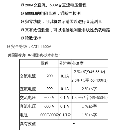
Ø
交直流、
交直流电压量程
200A
600V
Ø
6000Ω的电阻量程，通断性检测
Ø
行直流测量
归零功能，可以将显示清零以进
Ø
真有效值测量，可以准确地测量非线性负载电路
Ø
读数保持
Ø
安全等级：
CAT III 600V
美国福禄克F365钳形表
-技术参数：
量程
分辨率
准确度
2 %±
字
5
(45-65Hz)
交流电流
200
0.1A
字
)
2.5% ± 5
(65-400Hz
直流电流
200
0.1A
2 %±
字
5
交流电压
600 V
0.1 V
1.5 %±
字
5
(45-400Hz)
直流电压
600 V
0.1 V
1 %±
字
5
电阻
600/6000Ω
0.1/1Ω
1 %±
字
5
真有效值
•