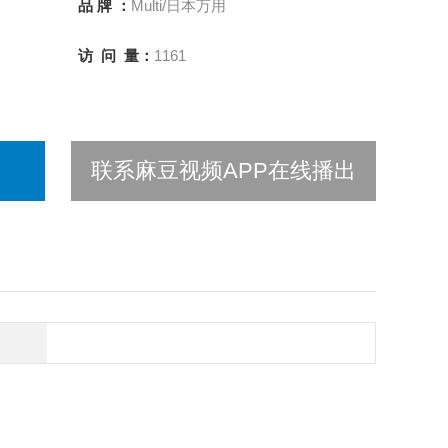
品 牌 ：
Multi/日本万用
访 问 量：
1161
联系麻豆视频APP在线播出