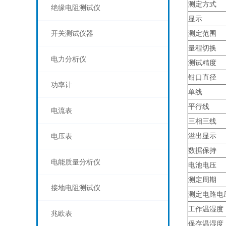
测定方式
绝缘电阻测试仪
显示
开关测试仪器
测定范围
量程切换
电力分析仪
测试精度
钳口直径
功率计
单线
平行线
电流表
三相三线
溢出显示
电压表
数据保持
电能质量分析仪
电池电压
测定周期
接地电阻测试仪
测定电路电
工作温湿度
兆欧表
保存温湿度