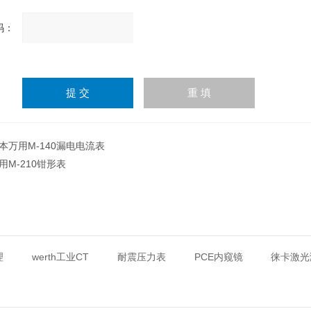
：
请
输
入
计算结果（填写阿拉伯数
字），如：三加四=7
本万用M-140漏电电流表
用M-210钳形表
理
werth工业CT
耐震压力表
PCE内窥镜
徕卡激光