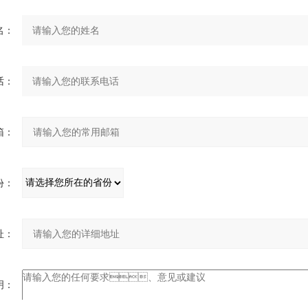
：
：
：
：
：
：