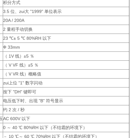
积分方式
3.5 位、zui大 "1999" 单位表示
20A / 200A
2 量程手动切换
23 ℃± 5 ℃ 80%RH 以下
Ф 33mm
（ 1V 线）±5 ％
（ V VF 线）±5 ％
（ V VR 线）概略值
zui上位 "1" 数字闪动
按下 "DH" 键即可
电压低下时、出现 "B" 符号显示
约 2 次 / 秒
压
AC 600V 以下
0 ～ 40 ℃ 80%RH 以下（不结霜的环境下）
－ 10 ℃～ 60 ℃ 70%RH 以下（不结霜的环境下）