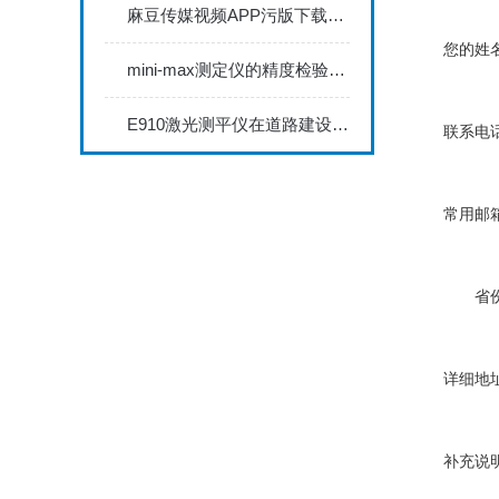
麻豆传媒视频APP污版下载网站麻豆视频APP下载IOS具备数据存储和传输功能
您的姓名
mini-max测定仪的精度检验与校准方法探讨
E910激光测平仪在道路建设中的关键作用
联系电话
常用邮箱
省份
详细地址
补充说明