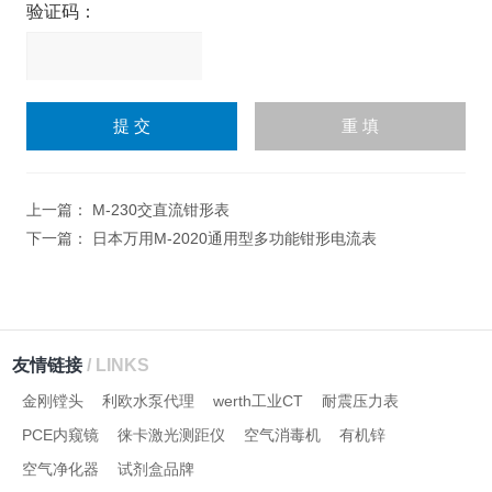
验证码：
请
输
入
计算结果（填写阿拉伯数
字），如：三加四=7
上一篇：
M-230交直流钳形表
下一篇：
日本万用M-2020通用型多功能钳形电流表
友情链接
/ LINKS
金刚镗头
利欧水泵代理
werth工业CT
耐震压力表
PCE内窥镜
徕卡激光测距仪
空气消毒机
有机锌
空气净化器
试剂盒品牌