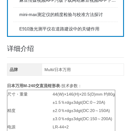
麻豆传媒视频APP污版下载网站麻豆视频APP下载IOS具备数据存储和传输功能
mini-max测定仪的精度检验与校准方法探讨
E910激光测平仪在道路建设中的关键作用
详细介绍
品牌
Multi/日本万用
日本万用M-240交直流钳形表
-技术参数：
尺寸・重量
44(W)×146(H)×20.5(D)mm 约80g
±1.5％rdg±3dgt(DC:0～20A)
精度
±2.0％rdg±3dgt(DC:20～150A)
±3.0％rdg±3dgt(DC:150～200A)
电源
LR-44×2