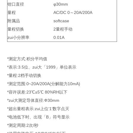
钳口直径
φ30mm
量程
AC/DC 0～20A/200A
附属品
softcase
量程切换
2量程手动
zui小分辨率
0.01A
*测定方式:积分平均值
*表示:3.5位、zui大「1999」单位表示
*量程:2档手动切换
*测定范围:0~20A/200A(分解能力10mA)
*容许误差:23℃±5℃ 80%RH以下
*zui大测定导体直径:Ф30mm
*超出量程表示:zui上位‘1‘数字点灭
*电池低下时、出现「B」符号显示
*测定周期:2次/秒