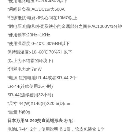
*使用电路电压:AC/DC450V以下
*瞬间超负荷:AC/DCzui大500A
*绝缘抵抗:电路和铁心间在10MΩ以上
*耐电压:电路和外壳及铁心的金属部分之间在AC1000V/1分钟
*使用频率:20Hz~1KHz
*使用温湿度:0~40℃ 80%RH以下
保持温湿度:-10~60℃ 70%RH以下
(以上为不结霜的环境下)
*消耗电力:约7mW
*电源:钮扣电池LR-44或者SR-44 2个
LR-44(连续使用16小时)
SR-44(连续使用32小时)
*尺寸:44(W)X146(H)X20.5(D)mm
*重量:约80g
日本万用M-240交直流钳形表
-标配：
电池LR-44 2个，使用说明书 1份，软皮包装盒 1个