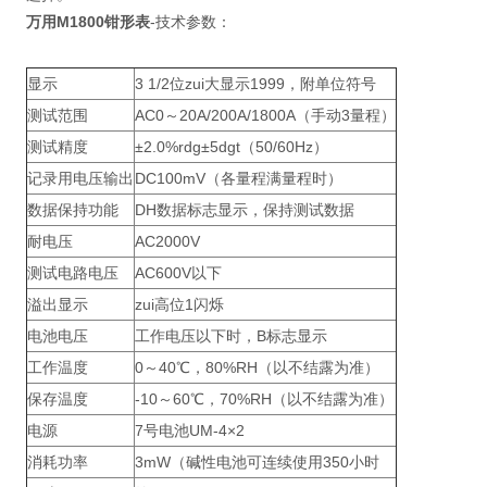
万用M1800钳形表
-技术参数：
显示
3 1/2位zui大显示1999，附单位符号
测试范围
AC0～20A/200A/1800A（手动3量程）
测试精度
±2.0%rdg±5dgt（50/60Hz）
记录用电压输出
DC100mV（各量程满量程时）
数据保持功能
DH数据标志显示，保持测试数据
耐电压
AC2000V
测试电路电压
AC600V以下
溢出显示
zui高位1闪烁
电池电压
工作电压以下时，B标志显示
工作温度
0～40℃，80%RH（以不结露为准）
保存温度
-10～60℃，70%RH（以不结露为准）
电源
7号电池UM-4×2
消耗功率
3mW（碱性电池可连续使用350小时