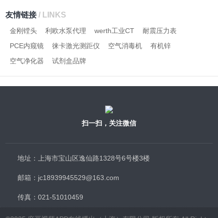
友情链接
/ LINKS
金刚镗头
利欧水泵代理
werth工业CT
耐震压力表
PCE内窥镜
徕卡激光测距仪
空气消毒机
有机锌
空气净化器
试剂盒品牌
扫一扫，关注微信
地址：上海市宝山区逸仙路1328号6号楼3楼
邮箱：jc18939945529@163.com
传真：021-51010459