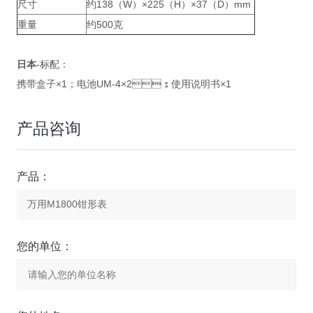
尺寸
约138（W）×225（H）×37（D）mm
重量
约500克
日本
-标配：
携带盒子×1；电池UM-4×2；使用说明书×1
产品咨询
产品：
您的单位：