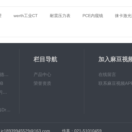
理
werth工业CT
耐震压力表
PCE内窥镜
徕卡激光
栏目导航
加入麻豆视频
在线播出
MPO涂镀层测厚仪德国菲希尔FISCHER
产品中心
在线留言
B
荣誉资质
联系麻豆视频AP
麻豆传媒视频APP污版下载网站 600BF91麻豆视频APP下载入口
出
8103061德国德尔格Dräger检测管
英国RHOPOINT-IQ雾影仪RHOPOINT光泽度仪
：jc18939945529@163.com
传真：021-51010459