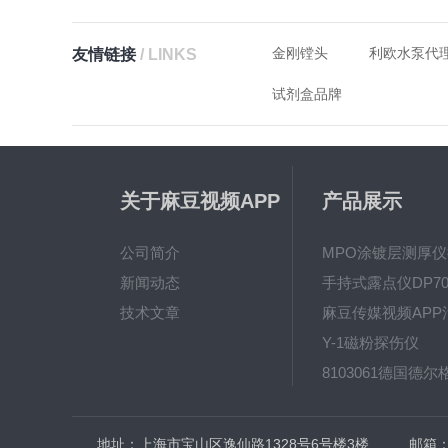
金刚镗头
利欧水泵代
友情链接
/ LINKS
试剂盒品牌
关于麻豆视频APP
产品展示
在线播出
公司简介
新闻动态
手持式露点仪DP70
技术文章
Y-1磁粉探伤仪
地址：上海市宝山区逸仙路1328号6号楼3楼
邮箱