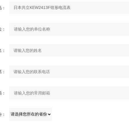
：
：
：
：
：
：