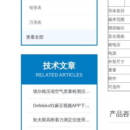
钳形表
导体直径
频率范围
万用表
模拟输出
安全规格
查看全部
耐电压
电源
外形尺寸
技术文章
重量
RELATED ARTICLES
附件
可选件
德尔格压缩空气质量检测仪能够实时监测空气中的污染物浓度
Defelsko91麻豆视频APP下载入口：精准涂层厚度检测的利器
产品咨
狄夫斯高附着力测定仪使用时的注意事项