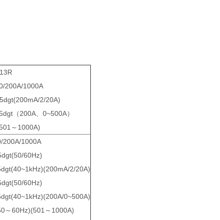
3R
200A/1000A
t(200mA/2/20A)
t（200A、0~500A）
1～1000A)
00A/1000A
t(50/60Hz)
dgt(40~1kHz)(200mA/2/20A)
(50/60Hz)
dgt(40~1kHz)(200A/0~500A)
Hz)(501～1000A)