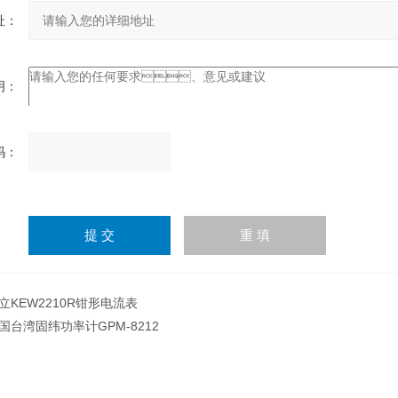
：
：
：
请
输
入
计算结果（填写阿拉伯数
字），如：三加四=7
立KEW2210R钳形电流表
国台湾固纬功率计GPM-8212