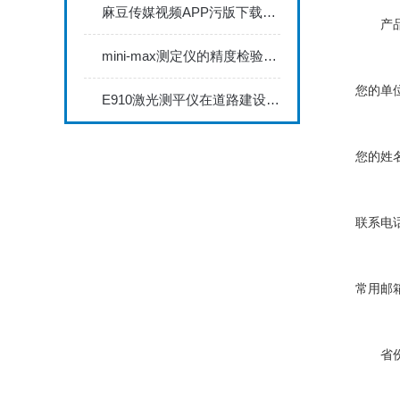
麻豆传媒视频APP污版下载网站麻豆视频APP下载IOS具备数据存储和传输功能
产品
mini-max测定仪的精度检验与校准方法探讨
您的单位
E910激光测平仪在道路建设中的关键作用
您的姓名
联系电话
常用邮箱
省份