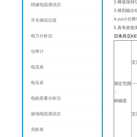
2.峰值保持功能
绝缘电阻测试仪
3.模拟输出端口
4.zui小分
开关测试仪器
5.真有效值测
电力分析仪
日本共立
K
功率计
交
电流表
电压表
测定范围
・
电能质量分析仪
精确度
接地电阻测试仪
交
兆欧表