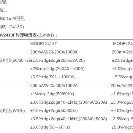
。
。
辨率0.1mA。
试（2413R)
EW2413F钳形电流表
-技术参数；
MODEL2413F MODEL241
200mA/2/20/200A/1000A 200mA/2/20/
流电流(50/60Hz)
±1.5%rdg±2dgt(200m/2A/20) ±2.5%rdg±5dg
±2%rdg±2dgt(200A0～500A) ±3.0%rdg±5dg
±5.5%rdg(501～1000A) ±5.5%rdg(50
200mA/2/20/200A/1000A 200mA/2/20/2
±1%rdg±2dgt(50/60Hz) ±1.8%rdg±5dg
±3.0%rdg±2dgt(40~1kHz)(200mA/2/20A) ±3.0%rdg±5
流电流(WIDE)
±1.5%rdg±2dgt(50/60Hz) ±2.0%rdg±5dgt
±3.5%rdg±2dgt(40~1kHz)(200A/0~500A) ±3.5%rdg±5
±5.0%rdg(50～60Hz) ±5.0%rdg(50～60