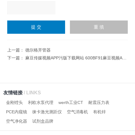
请
输
入
计算结果（填写阿拉伯数
字），如：三加四=7
上一篇：
德尔格开管器
下一篇：
麻豆传媒视频APP污版下载网站 600BF91麻豆视频APP下载入口
友情链接
/ LINKS
金刚镗头
利欧水泵代理
werth工业CT
耐震压力表
PCE内窥镜
徕卡激光测距仪
空气消毒机
有机锌
空气净化器
试剂盒品牌