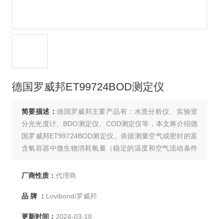
德国罗威邦ET99724BOD测定仪
简要描述：
德国罗威邦主要产品有：水质分析仪、实验室
分光光度计、BDO测定仪、COD测定仪等，本文将介绍德
国罗威邦ET99724BOD测定仪。依据测量空气或密封的富
含氧容器中微生物消耗氧量（稳定的温度和空气流动条件
下），细菌新陈代谢产生的二氧化碳与密封容器中的氢氧
化钾溶液发生化学反应，压力呼吸在保持持续数量同时更
厂商性质：
代理商
新由于氧气消耗而引起的压力变化。
品 牌 ：
Lovibond/罗威邦
更新时间：
2024-03-18