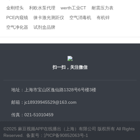
金刚镗头
利欧水泵代理
werth工业CT
耐震压力表
PCE内窥镜
徕卡激光测距仪
空气消毒机
有机锌
空气净化器
试剂盒品牌
扫一扫，关注微信
地址：上海市宝山区逸仙路1328号6号楼3楼
邮箱：jc18939945529@163.com
传真：021-51010459
©2025 麻豆视频APP在线播出（上海）有限公司 版权所有 All Rights
Reserved.
备案号：沪ICP备90852063号-1