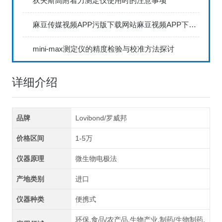
狄夫斯高附着力测定仪使用时的注意事项
麻豆传媒视频APP污版下载网站麻豆视频APP下载IOS具备数据存储和传输功能
mini-max测定仪的精度检验与校准方法探讨
详细介绍
品牌
Lovibond/罗威邦
价格区间
1-5万
仪器原理
微生物电极法
产地类别
进口
仪器种类
便携式
环保,食品/农产品,生物产业,制药/生物制药,