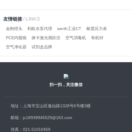
友情链接
/ LINKS
金刚镗头
利欧水泵代理
werth工业CT
耐震压力表
PCE内窥镜
徕卡激光测距仪
空气消毒机
有机锌
空气净化器
试剂盒品牌
扫一扫，关注微信
地址：上海市宝山区逸仙路1328号6号楼3楼
邮箱：jc18939945529@163.com
传真：021-51010459