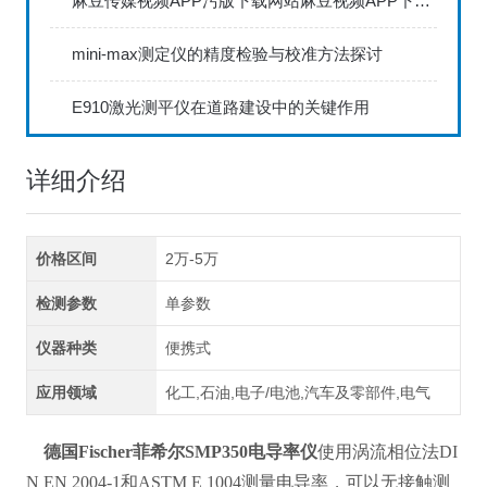
麻豆传媒视频APP污版下载网站麻豆视频APP下载IOS具备数据存储和传输功能
mini-max测定仪的精度检验与校准方法探讨
E910激光测平仪在道路建设中的关键作用
详细介绍
价格区间
2万-5万
检测参数
单参数
仪器种类
便携式
应用领域
化工,石油,电子/电池,汽车及零部件,电气
德国Fischer菲希尔SMP350电导率仪
使用涡流相位法DI
N EN 2004-1和ASTM E 1004测量电导率，可以无接触测