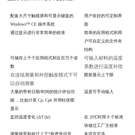
配备大尺寸触摸屏和可显示键盘的
用户友好的可定制界
Windows™ CE 操作系统
面
通过提示进行非常简单的校准
简单的应用程式和用
户可自定义的文件夹
结构
可输入材料的温度
可储存上千个应用程式和近百万个读
系数进行温度补偿
数
在连续测量和外部触发模式下可
图形显示上下限
以自动测量
大量的带有日期
/
时间的统计评估功
温度可手动输入
能 ，比如计算
C
p
, C
pk
并用柱状图
显示
监控温度变化
(∆T/∆t)
在
20
℃
时用
8
个标准
块做过工厂主校准
测量接受和超过上下*有声音信号
多语言可选