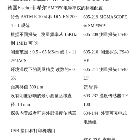
德国Fischer菲希尔
SMP350电导率仪的标准配置：
符合 ASTM E 1004
和
DIN EN 200
605-219
SIGMASCOPE
4 – 1 规范
® SMP350*
根据不同探头，测量频率从 15KHz
605-209
测量探头
FS40
到
1MHz 可 选
测量范围：0.5 - 65 MS/m
或 1 - 11
605-210
测量探头
FS40
2%IACS
HF
环境温度下的测量精度:
读数的± 0.
605-211
测量探头
FS40
5%
LF
选配件
距离补偿 500 μm
没有明显影响的最小测量区域直
603-237 温度传感器 TF
径: 13 mm
100
探头内置或者可选外部温度传感器
604-144
外置可充电式
电池组
USB 接口和打印机端口
603-233 充电器