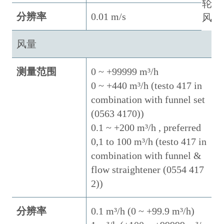
轮
分辨率
0.01 m/s
风
风量
测量范围
0 ~ +99999 m³/h
0 ~ +440 m³/h (testo 417 in
combination with funnel set
(0563 4170))
0.1 ~ +200 m³/h , preferred
0,1 to 100 m³/h (testo 417 in
combination with funnel &
flow straightener (0554 417
2))
分辨率
0.1 m³/h (0 ~ +99.9 m³/h)