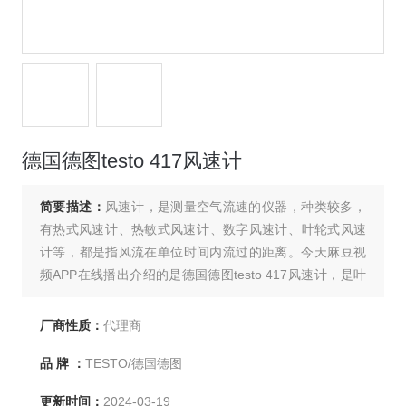
德国德图testo 417风速计
简要描述：
风速计，是测量空气流速的仪器，种类较多，
有热式风速计、热敏式风速计、数字风速计、叶轮式风速
计等，都是指风流在单位时间内流过的距离。今天麻豆视
频APP在线播出介绍的是德国德图testo 417风速计，是叶
轮式风速计，适用于进风及出风口的快速又精确的风速测
量。显示屏上可显示风速、温度、体积流量及气流方向。
厂商性质：
代理商
风速计带时间段和多点平均值计算功能计算，按键即可显
品 牌 ：
TESTO/德国德图
示最大/最小值。
更新时间：
2024-03-19