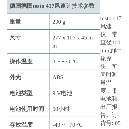
德国德图testo 417风速计
技术参数
testo 417
重量
230 g
风速
仪，带
尺寸
277 x 105 x 45 m
直径100
m
mm的叶
轮探
操作温度
0 ~ +50 °C
头，可
同时测
外壳
ABS
量温
度；带
电池类型
9 V电池
电池和
出厂报
电池使用时间
50小时
告。订
货号: 05
存放温度
-40 ~ +70 °C