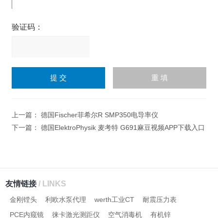
验证码：
请
输
入
计算结果（填写阿拉伯数
字），如：三加四=7
上一篇：
德国Fischer菲希尔R SMP350电导率仪
下一篇：
德国ElektroPhysik 麦考特 G691麻豆视频APP下载入口
友情链接
/ LINKS
金刚镗头
利欧水泵代理
werth工业CT
耐震压力表
PCE内窥镜
徕卡激光测距仪
空气消毒机
有机锌