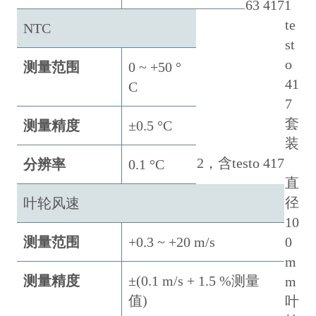
63 4171
te
NTC
st
o
测量范围
0 ~ +50 °
41
C
7
套
测量精度
±0.5 °C
装
2，含testo 417
分辨率
0.1 °C
直
径
叶轮风速
10
测量范围
+0.3 ~ +20 m/s
0
m
测量精度
±(0.1 m/s + 1.5 %测量
m
值)
叶